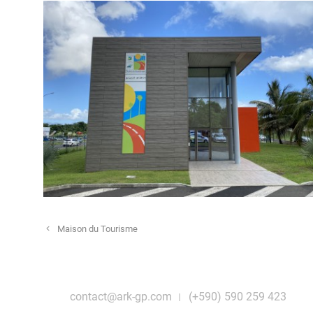
Navigation
Maison du Tourisme
des
articles
contact@ark-gp.com
(+590) 590 259 423